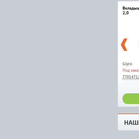
Вкладыш
2,0
Glyco
Под зака
7701471
НАШ