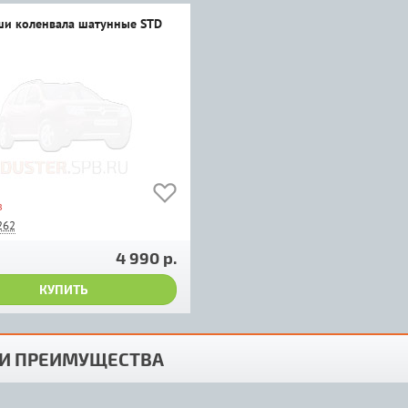
и коленвала шатунные STD
з
262
4 990 р.
КУПИТЬ
И ПРЕИМУЩЕСТВА