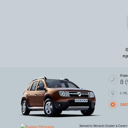
О
пр
Отде
8 
С-Пб,
ЗАП
Запчасти Renault Duster в Санкт