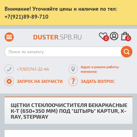
Внимание! Уточняйте цены и наличие по тел:
+7(921)89-89-710
DUSTER
.SPB.RU
0
0
Адрес и режим работы
+7(921)741-22-44
магазина
ЗАПРОС НА ЗАПЧАСТИ
ЗАДАТЬ ВОПРОС
ЩЕТКИ СТЕКЛООЧИСТИТЕЛЯ БЕКАРКАСНЫЕ
К-Т (650+350 ММ) ПОД "ШТЫРЬ" KAPTUR, X-
RAY, STEPWAY