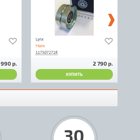
Lynx
Мало
117507271R
 990 р.
2 790 р.
КУПИТЬ
30