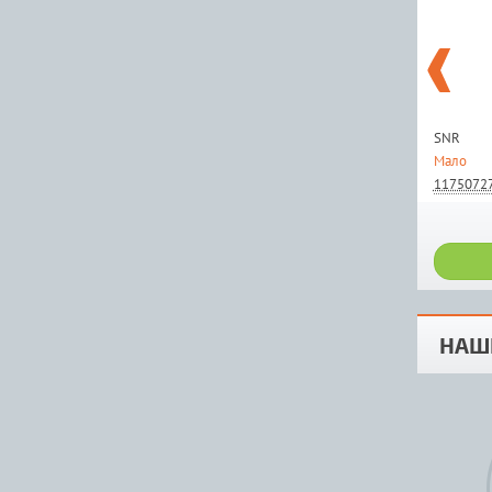
SNR
Мало
1175072
НАШ