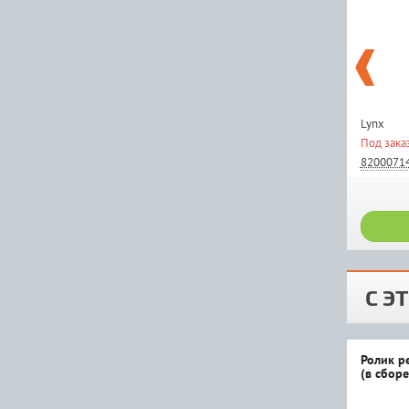
Lynx
Под зака
8200071
С Э
Ролик р
(в сборе