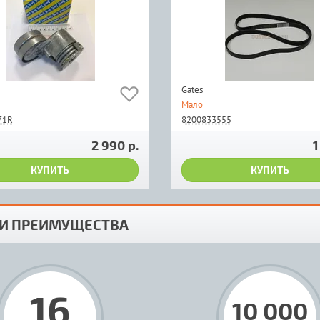
Gates
Мало
71R
8200833555
2 990 р.
1
КУПИТЬ
КУПИТЬ
И ПРЕИМУЩЕСТВА
16
10 000