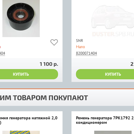
SNR
з
Мало
404
8200071404
1 100 р.
2
КУПИТЬ
КУПИТЬ
ТИМ ТОВАРОМ ПОКУПАЮТ
емня генератора натяжной 2,0
Ремень генератора 7PK1792 2
)
кондиционером