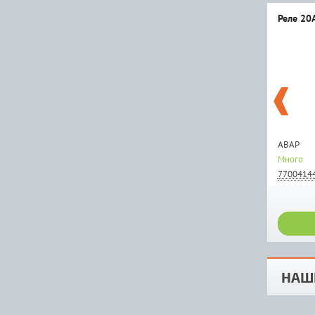
Реле 20А
АВАР
Много
7700414
НАШ