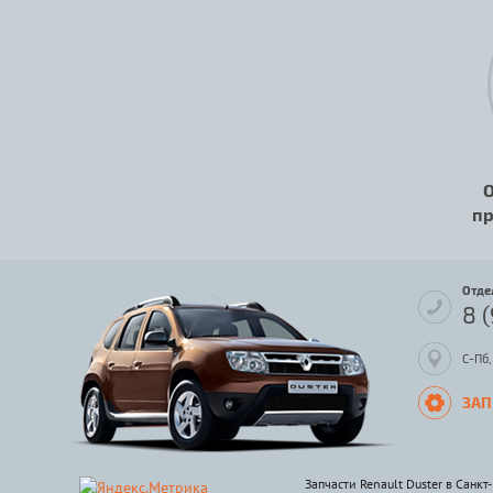
О
пр
Отде
8 
С-Пб,
ЗАП
Запчасти Renault Duster в Санкт