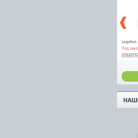
Lesjofors
Под зака
5502074
НАШ