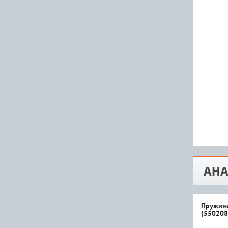
АНА
Пружины
(550208