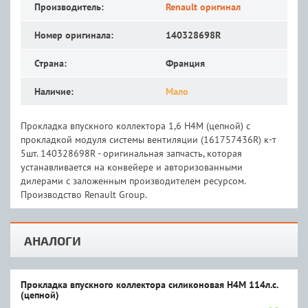
Производитель:
Renault оригинал
Номер оригинала:
140328698R
Страна:
Франция
Наличие:
Мало
Прокладка впускного коллектора 1,6 Н4М (цепной) с
прокладкой модуля системы вентиляции (161757436R) к-т
5шт. 140328698R - оригинальная запчасть, которая
устанавливается на конвейере и авторизованными
дилерами с заложенным производителем ресурсом.
Производство Renault Group.
АНАЛОГИ
Прокладка впускного коллектора силиконовая H4M 114л.с.
(цепной)