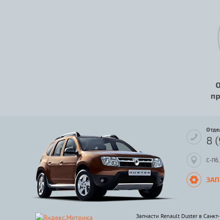
О
пр
Отде
8 
С-Пб,
ЗАП
Запчасти Renault Duster в Санкт