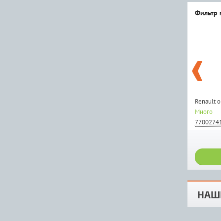
Фильтр 
Renault 
Много
7700274
НАШ