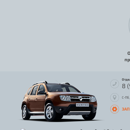
О
пр
Отде
8 
С-Пб,
ЗАП