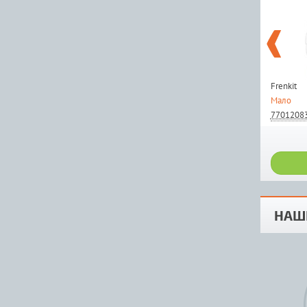
Frenkit
Мало
7701208
НАШ