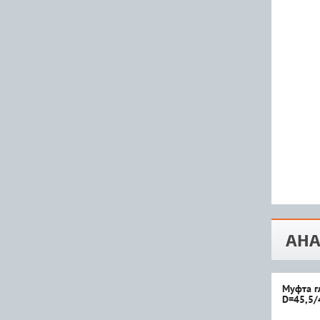
АНА
Муфта г
D=45,5/