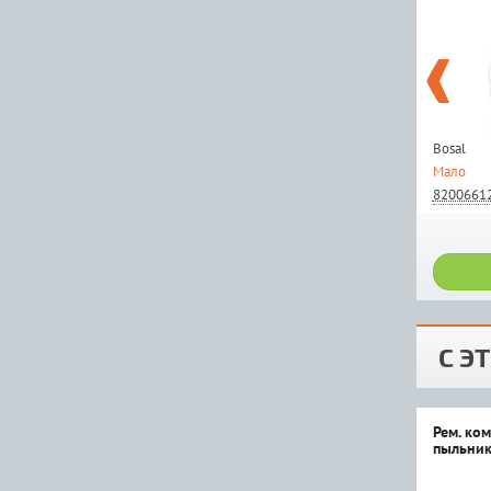
Bosal
Мало
8200661
С Э
Рем. ко
пыльник