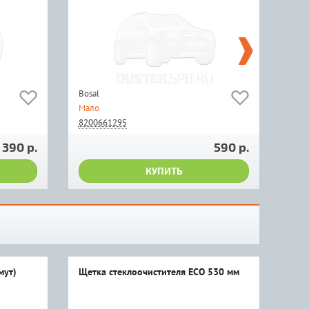
Bosal
Мало
8200661295
390 р.
590 р.
КУПИТЬ
мут)
Щеткa стеклоочистителя ECO 530 мм