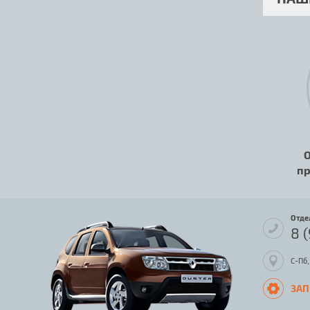
О
пр
Отде
8 
С-Пб,
ЗАП