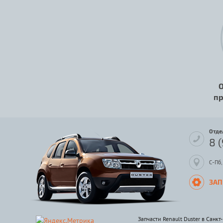
О
пр
Отде
8 
С-Пб,
ЗАП
Запчасти Renault Duster в Санкт