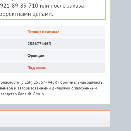
-921-89-89-710 или после заказа
корректными ценами.
Renault оригинал
255677446R
Франция
Под заказ
пасности (с ESP) 255677446R - оригинальная запчасть,
онвейере и авторизованными дилерами с заложенным
зводство Renault Group.