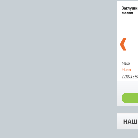
Заглушк
малая
Malo
Мало
7700274
НАШ