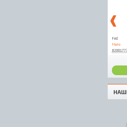
FAE
Мало
8200177
НАШ