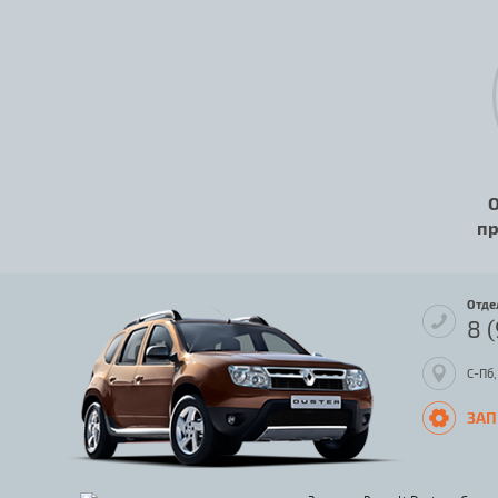
О
пр
Отде
8 
С-Пб,
ЗАП