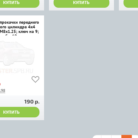
КУПИТЬ
КУПИТЬ
прокачки переднего
ого цилиндра 4х4
М8х1.25; ключ на 9;
езьбы 19; длина
 33)
з
198
190 р.
КУПИТЬ