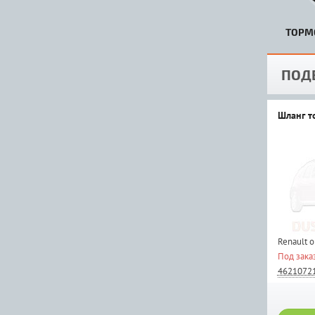
ТОРМ
ПОД
Шланг т
Renault 
Под зака
4621072