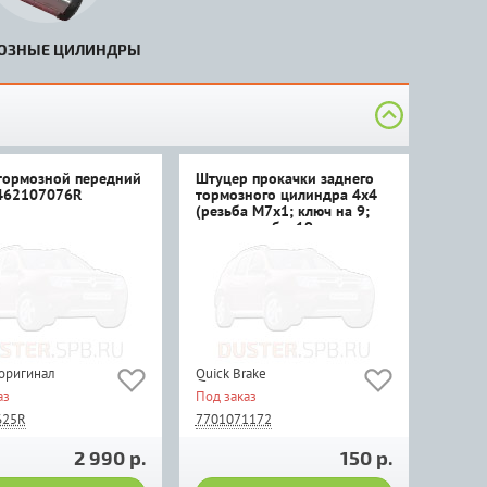
ОЗНЫЕ ЦИЛИНДРЫ
тормозной передний
Штуцер прокачки заднего
462107076R
тормозного цилиндра 4х4
(резьба М7х1; ключ на 9;
длина резьбы 19; длина
штуцера 33)
 оригинал
Quick Brake
аз
Под заказ
625R
7701071172
2 990 р.
150 р.