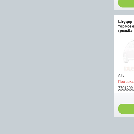
Штуцер 
тормозн
(резьба 
длина р
штуцера
ATE
Под зака
7701209