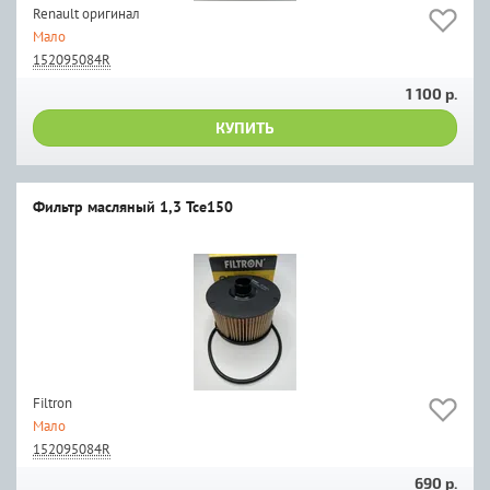
Renault оригинал
Мало
152095084R
1 100 р.
КУПИТЬ
Фильтр масляный 1,3 Tce150
Filtron
Мало
152095084R
690 р.