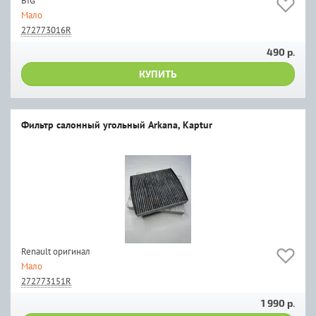
BIG
Мало
272773016R
490 р.
КУПИТЬ
Фильтр салонный угольный Arkana, Kaptur
Renault оригинал
Мало
272773151R
1 990 р.